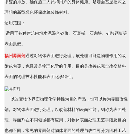
甲醛的排放。确保施工人员和用户的身体健康。是墙面基层批灰之
理想的新型绿色环保建筑装饰材料。
适用范围：
适用于各种建筑内墙水泥混合砂浆、石膏板、石砌块、硅酸钙板等
表面批嵌。
福州界面剂
通过对物体表面进行处理，该处理可能是物理作用的吸
附或包覆，也经常是物理化学的作用。目的是改善或完全改变材料
表面的物理技术性能和表面化学特性。
以改变物体界面物理化学特性为目的产品，也可以称为界面改性
剂。对物体表面进行处理，以改善材料的表面性能，则称为表面处
理。界面剂在不同领域都有应用，对物体表面处理工艺手段及目的
也都不同，常见的界面剂对物体界面的处理与改性可分为四种工艺