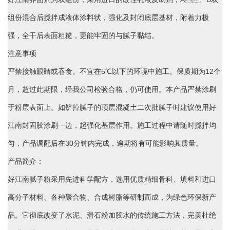
组份混合后搅拌成液体涂料状，强化及封闭底层基材，附着力极
强，全干后表面粗糙，更能牢固的与腻子黏结。
注意事项
严禁接触眼睛或吞食。不宜在5℃以下的环境中施工。保质期为12个
月，超过此期限，经我公司检验合格，仍可使用。本产品严禁涂刷
于粉层表面上。如铲掉腻子的顶层混凝土二次批腻子时建议使用好
江南封固胶涂刷一边，起强化基层作用。施工过程中请随时搅拌均
匀，产品调配后在30分钟内完成，逾期将有可能影响其质量。
产品简介：
好江南腻子粉采用先进科学配方，选用优质精细骨科、填料和进口
高分子材料、各种聚合物、合成树脂等研制而成，为绿色环保新产
品。它彻底改变了水泥、滑石粉加胶水的传统施工方法，完美杜绝